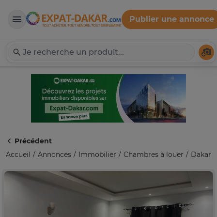
Publier une annonce
Expat-Dakar
Té
Précédent
Accueil
Annonces
Immobilier
Chambres à louer
Dakar