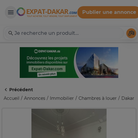
Publier une annonce
Expat-Dakar
Té
Précédent
Accueil
Annonces
Immobilier
Chambres à louer
Dakar