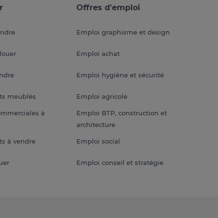
r
Offres d'emploi
endre
Emploi graphisme et design
louer
Emploi achat
endre
Emploi hygiène et sécurité
ts meublés
Emploi agricole
ommerciales à
Emploi BTP, construction et
architecture
s à vendre
Emploi social
uer
Emploi conseil et stratégie