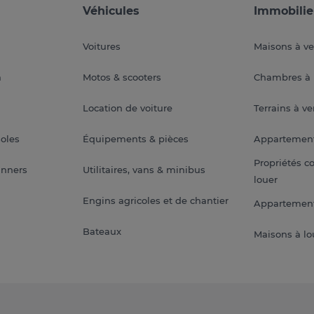
Véhicules
Immobilie
Voitures
Maisons à v
a
Motos & scooters
Chambres à 
Location de voiture
Terrains à v
soles
Équipements & pièces
Appartemen
Propriétés c
anners
Utilitaires, vans & minibus
louer
Engins agricoles et de chantier
Appartement
Bateaux
Maisons à lo