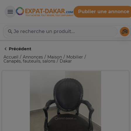
Publier une annonce
Expat-Dakar
Té
Précédent
Accueil
Annonces
Maison
Mobilier
Canapés, fauteuils, salons
Dakar