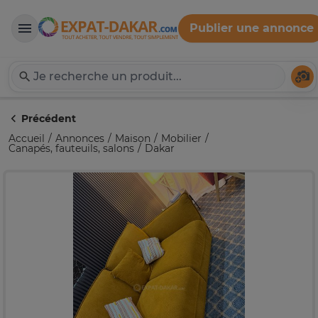
Publier une annonce
Expat-Dakar
Té
Précédent
Accueil
Annonces
Maison
Mobilier
Canapés, fauteuils, salons
Dakar