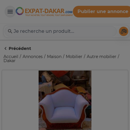
Publier une annonce
Expat-Dakar
Té
Précédent
Accueil
Annonces
Maison
Mobilier
Autre mobilier
Dakar