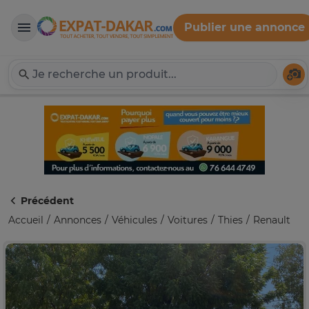
Publier une annonce
Expat-Dakar
Té
Précédent
Accueil
Annonces
Véhicules
Voitures
Thies
Renault