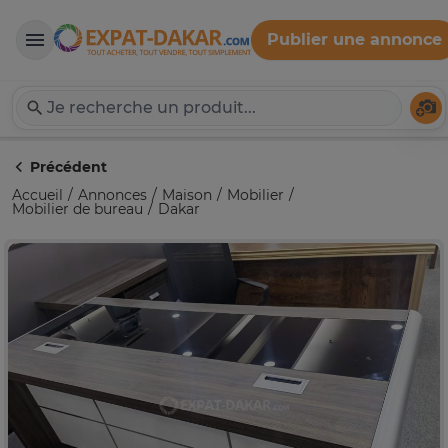
Publier une annonce
Expat-Dakar
Té
Précédent
Accueil
Annonces
Maison
Mobilier
Mobilier de bureau
Dakar