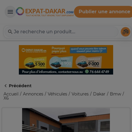
Publier une annonce
Expat-Dakar
Té
Précédent
Accueil
Annonces
Véhicules
Voitures
Dakar
Bmw
X6