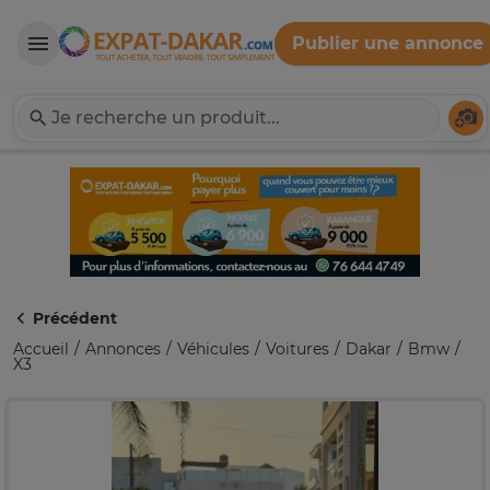
Publier une annonce
Expat-Dakar
Té
Précédent
Accueil
Annonces
Véhicules
Voitures
Dakar
Bmw
X3