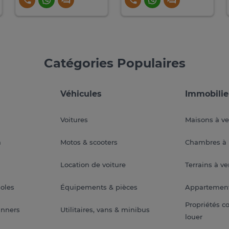
Catégories Populaires
Véhicules
Immobilie
Voitures
Maisons à v
a
Motos & scooters
Chambres à 
Location de voiture
Terrains à v
soles
Équipements & pièces
Appartemen
Propriétés c
anners
Utilitaires, vans & minibus
louer