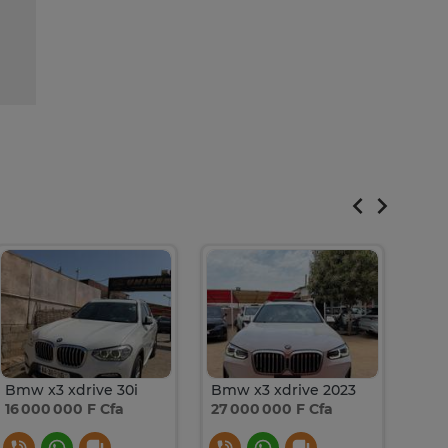
Bmw x3 xdrive 30i
Bmw x3 xdrive 2023
BMW
16 000 000 F Cfa
27 000 000 F Cfa
10 2