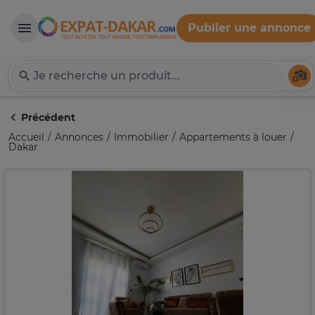
Publier une annonce
Expat-Dakar
Té
Précédent
Accueil
Annonces
Immobilier
Appartements à louer
Dakar