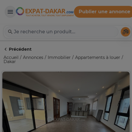
Publier une annonce
Expat-Dakar
Té
Précédent
Accueil
Annonces
Immobilier
Appartements à louer
Dakar