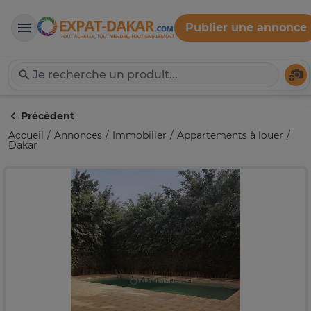
Publier une annonce
Expat-Dakar
Té
Précédent
Accueil
Annonces
Immobilier
Appartements à louer
Dakar