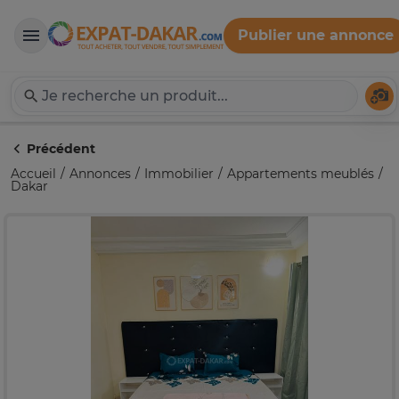
Publier une annonce
Expat-Dakar
Té
Précédent
Accueil
Annonces
Immobilier
Appartements meublés
Dakar