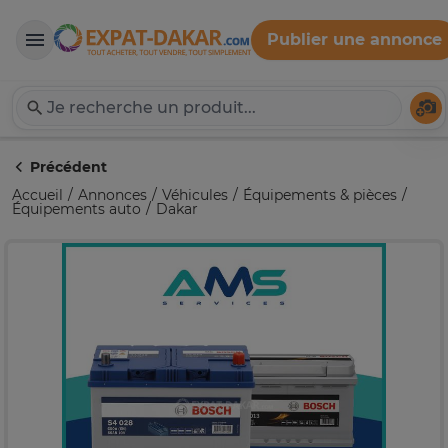
Publier une annonce
Expat-Dakar
Té
Précédent
Accueil
Annonces
Véhicules
Équipements & pièces
Équipements auto
Dakar