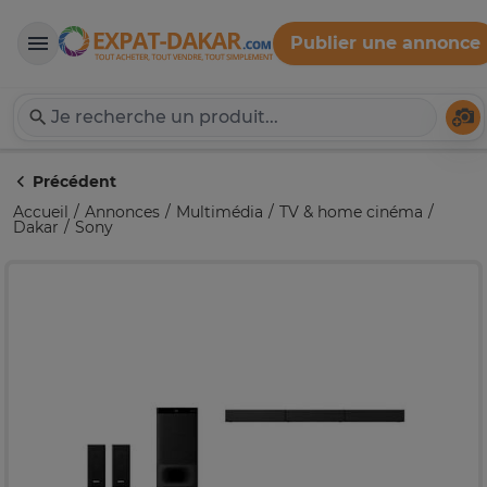
Publier une annonce
Expat-Dakar
Té
Précédent
Accueil
Annonces
Multimédia
TV & home cinéma
Dakar
Sony