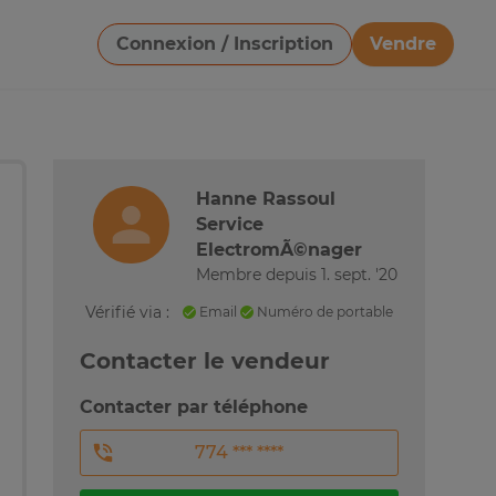
Connexion / Inscription
Vendre
Télécharger une image
Hanne Rassoul
Service
ElectromÃ©nager
Membre depuis 1. sept. '20
Vérifié via :
Email
Numéro de portable
Contacter le vendeur
Contacter par téléphone
774 *** ****