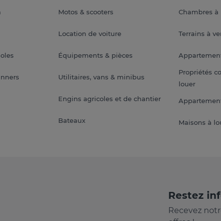
a
Motos & scooters
Chambres à 
Location de voiture
Terrains à v
soles
Équipements & pièces
Appartemen
Propriétés c
anners
Utilitaires, vans & minibus
louer
Engins agricoles et de chantier
Appartement
Bateaux
Maisons à lo
Restez in
Recevez notr