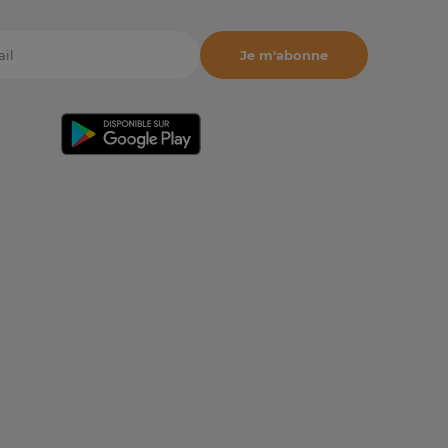
Je m'abonne
il