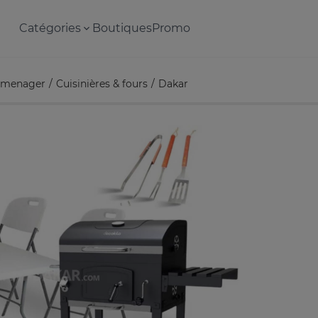
Catégories
Boutiques
Promo
omenager
Cuisinières & fours
Dakar