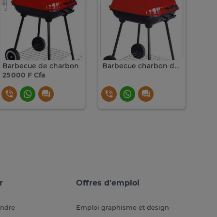
Barbecue de charbon
Barbecue charbon différents modèle
25 000 F Cfa
20 
r
Offres d'emploi
endre
Emploi graphisme et design