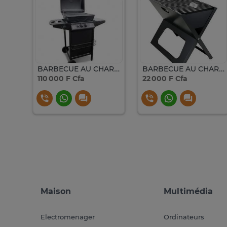
Petit barbecue à charbon KINGSFORD
BARBECUE AU CHARBON DECAKILA NOIR KMGS005B
BARBECUE AU CHARBON DECAKILA NOIR KMCC0014B
110 000 F Cfa
22 000 F Cfa
Maison
Multimédia
Electromenager
Ordinateurs