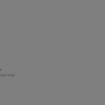
le
noir mat