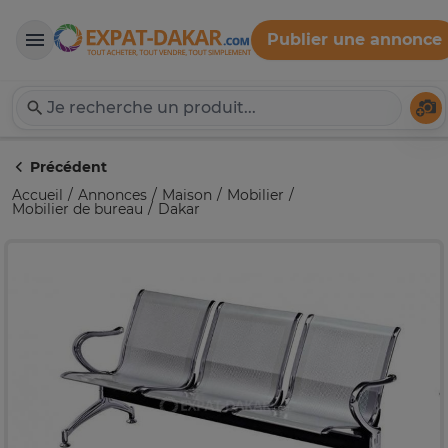
Publier une annonce
Expat-Dakar
Té
Précédent
Accueil
Annonces
Maison
Mobilier
Mobilier de bureau
Dakar