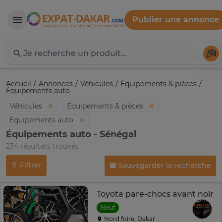
Publier une annonce
Expat-Dakar
Té
Accueil
Annonces
Véhicules
Équipements & pièces
Équipements auto
Véhicules
Équipements & pièces
Équipements auto
Équipements auto - Sénégal
234 résultats trouvés
Filtrer
Sauvegarder la recherche
Toyota pare-chocs avant noir
Neuf
Nord foire, Dakar