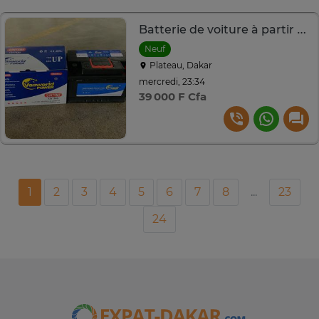
Batterie de voiture à partir de 75ah
Neuf
Plateau, Dakar
mercredi, 23:34
39 000 F Cfa
1
2
3
4
5
6
7
8
...
23
24