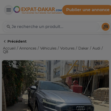
Publier une annonce
Expat-Dakar
Té
Précédent
Accueil
Annonces
Véhicules
Voitures
Dakar
Audi
Q8