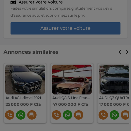
Assurer votre voiture
Faites votre simulation, comparez gratuitement vos devis
d’assurance auto et économisez sur le prix.
Assurer votre voiture
Annonces similaires
Audi A8L diesel 2021
Audi Q8 S-Line Essence 2022 – Full Options – Déjà dédouanée
25 000 000 F Cfa
47 000 000 F Cfa
17 000 000 F C