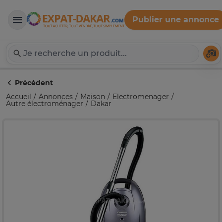
Publier une annonce
Expat-Dakar
Té
Précédent
Accueil
Annonces
Maison
Electromenager
Autre électroménager
Dakar