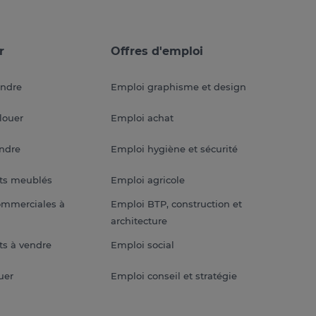
r
Offres d'emploi
endre
Emploi graphisme et design
louer
Emploi achat
endre
Emploi hygiène et sécurité
ts meublés
Emploi agricole
ommerciales à
Emploi BTP, construction et
architecture
s à vendre
Emploi social
uer
Emploi conseil et stratégie