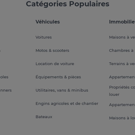
Catégories Populaires
Véhicules
Immobilie
Voitures
Maisons à v
a
Motos & scooters
Chambres à 
Location de voiture
Terrains à v
soles
Équipements & pièces
Appartemen
Propriétés c
anners
Utilitaires, vans & minibus
louer
Engins agricoles et de chantier
Appartement
Bateaux
Maisons à lo