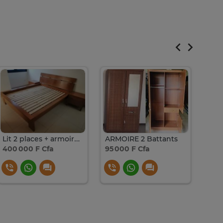
Lit 2 places + armoire 3 battants en bois massif local
ARMOIRE 2 Battants
400 000 F Cfa
95 000 F Cfa
150 