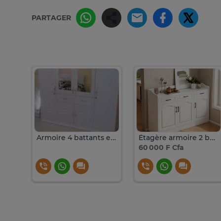
PARTAGER
Armoire de rangement en bois
Armoire 4 battants en bois
Étagère armoire 2 battants en bois - Console en bois laqué
60 000 F Cfa