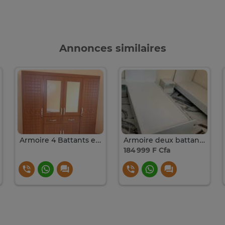
Annonces similaires
Armoire 4 Battants en Bois importé
Armoire deux battants blanche en bois tres solide
184 999 F Cfa