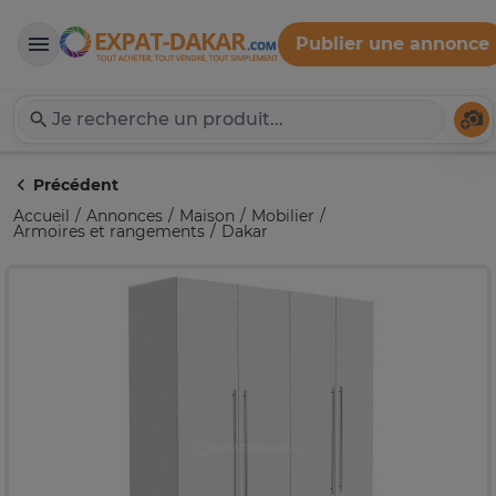
Publier une annonce
Expat-Dakar
Té
Précédent
Accueil
Annonces
Maison
Mobilier
Armoires et rangements
Dakar