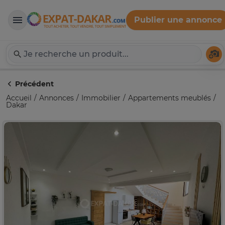
Publier une annonce
Expat-Dakar
Té
Précédent
Accueil
Annonces
Immobilier
Appartements meublés
Dakar