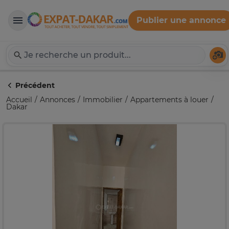
Publier une annonce
Expat-Dakar
Té
Précédent
Accueil
Annonces
Immobilier
Appartements à louer
Dakar