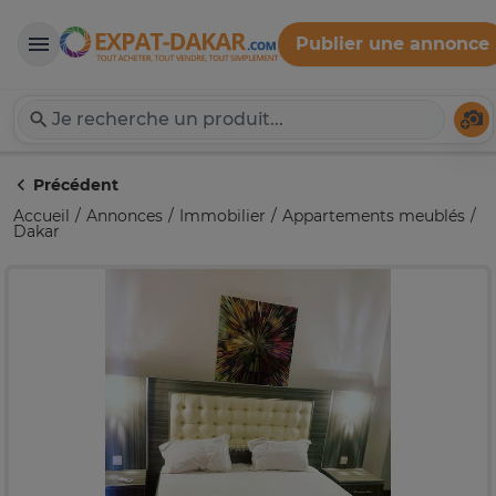
Publier une annonce
Expat-Dakar
Té
Précédent
Accueil
Annonces
Immobilier
Appartements meublés
Dakar