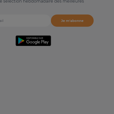
e sélection hebdomadaire des meilleures
Je m'abonne
il