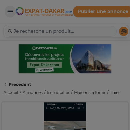
Publier une annonce
Expat-Dakar
Té
Précédent
Accueil
Annonces
Immobilier
Maisons à louer
Thies