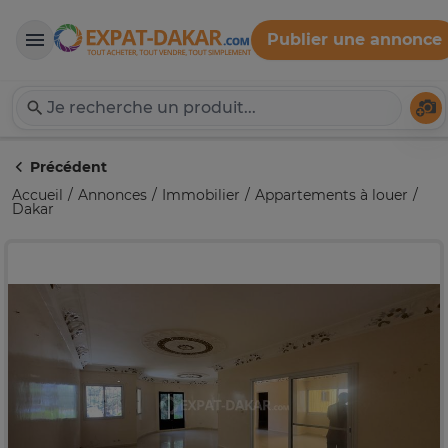
Publier une annonce
Expat-Dakar
Té
Précédent
Accueil
Annonces
Immobilier
Appartements à louer
Dakar