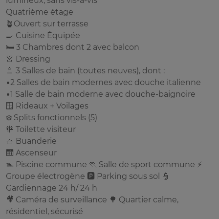
lumineux, sans vis-à-vis
Quatrième étage
🪴Ouvert sur terrasse
🍳 Cuisine Équipée
🛏️ 3 Chambres dont 2 avec balcon
👗 Dressing
🚿 3 Salles de bain (toutes neuves), dont :
•2 Salles de bain modernes avec douche italienne
•1 Salle de bain moderne avec douche-baignoire
🪟 Rideaux + Voilages
❄️ Splits fonctionnels (5)
🚻 Toilette visiteur
🧺 Buanderie
🛗 Ascenseur
🏊 Piscine commune 🏃 Salle de sport commune ⚡
Groupe électrogène 🅿️ Parking sous sol 👮
Gardiennage 24 h/ 24 h
🎥 Caméra de surveillance 🌳 Quartier calme,
résidentiel, sécurisé