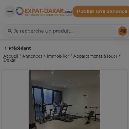
Publier une annonce
Expat-Dakar
Té
Précédent
Accueil
Annonces
Immobilier
Appartements à louer
Dakar