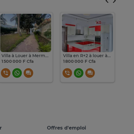
Villa à Louer à Mermoz Sotrac derrière El Tonn
Villa en R+2 à louer à Mermoz Sotrac
1 500 000 F Cfa
1 800 000 F Cfa
1 20
r
Offres d'emploi