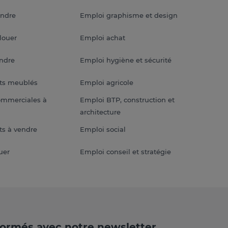
endre
Emploi graphisme et design
louer
Emploi achat
endre
Emploi hygiène et sécurité
ts meublés
Emploi agricole
ommerciales à
Emploi BTP, construction et
architecture
s à vendre
Emploi social
uer
Emploi conseil et stratégie
formés avec notre newsletter