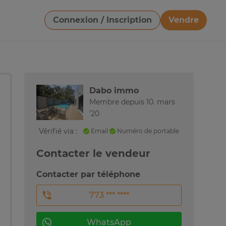
Connexion / Inscription
Vendre
Télécharger une image
Dabo immo
Membre depuis 10. mars
'20
Vérifié via :
Email
Numéro de portable
Contacter le vendeur
Contacter par téléphone
773 *** ****
WhatsApp