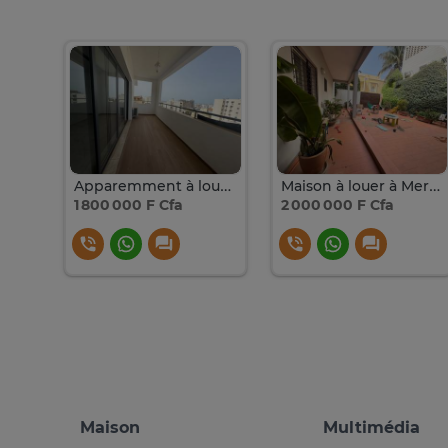
Appartement de haut standing à louer à Sotrac Mermoz
Apparemment à louer à Mermoz derrière Elton
Maison à louer à Mermoz Sotrac
1 800 000 F Cfa
2 000 000 F Cfa
Maison
Multimédia