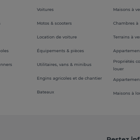
Voitures
Maisons à v
a
Motos & scooters
Chambres à 
Location de voiture
Terrains à v
soles
Équipements & pièces
Appartemen
Propriétés c
anners
Utilitaires, vans & minibus
louer
Engins agricoles et de chantier
Appartement
Bateaux
Maisons à lo
Restez in