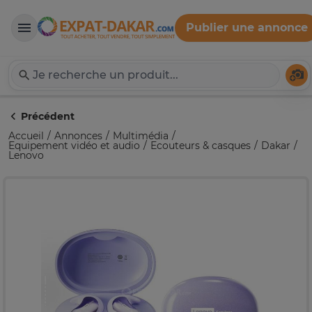
Publier une annonce
Expat-Dakar
Té
Précédent
Accueil
Annonces
Multimédia
Equipement vidéo et audio
Ecouteurs & casques
Dakar
Lenovo