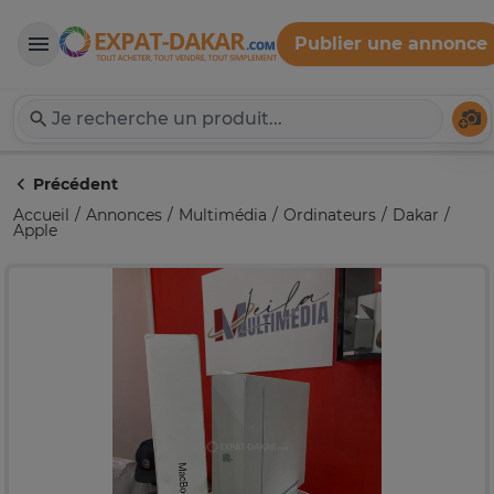
Publier une annonce
Expat-Dakar
Té
Précédent
Accueil
Annonces
Multimédia
Ordinateurs
Dakar
Apple