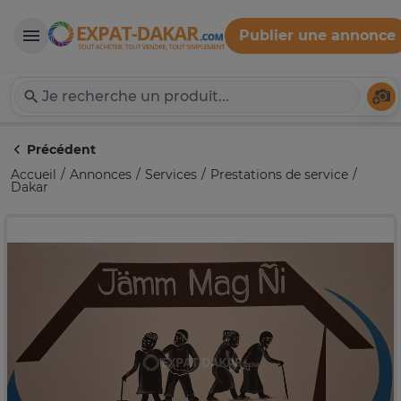
Publier une annonce
Expat-Dakar
Té
Précédent
Accueil
Annonces
Services
Prestations de service
Dakar