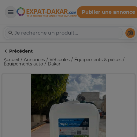
Publier une annonce
Expat-Dakar
Té
Précédent
Accueil
Annonces
Véhicules
Équipements & pièces
Équipements auto
Dakar