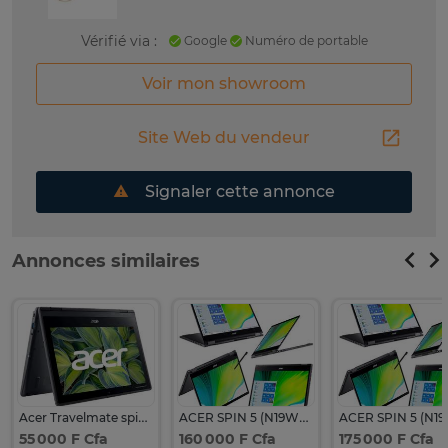
Vérifié via :
Google
Numéro de portable
Voir mon showroom
Site Web du vendeur
Signaler cette annonce
Annonces similaires
Acer Travelmate spin b311r-31
ACER SPIN 5 (N19W3) – Core i5 10ème Génération
55 000 F Cfa
160 000 F Cfa
175 000 F Cfa