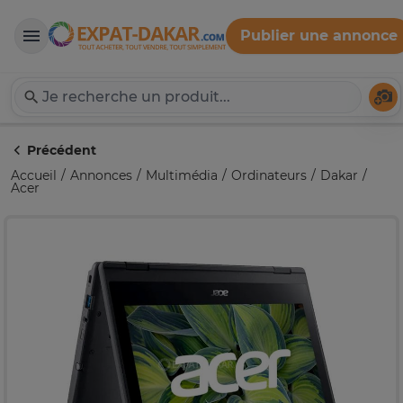
Publier une annonce
Expat-Dakar
Té
Précédent
Accueil
Annonces
Multimédia
Ordinateurs
Dakar
Acer