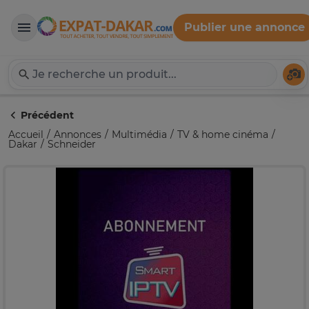
Publier une annonce
Expat-Dakar
Té
Précédent
Accueil
Annonces
Multimédia
TV & home cinéma
Dakar
Schneider