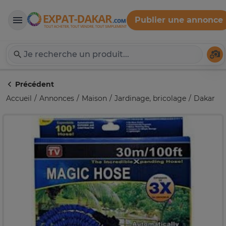
Publier une annonce
Expat-Dakar
Té
Précédent
Accueil
Annonces
Maison
Jardinage, bricolage
Dakar