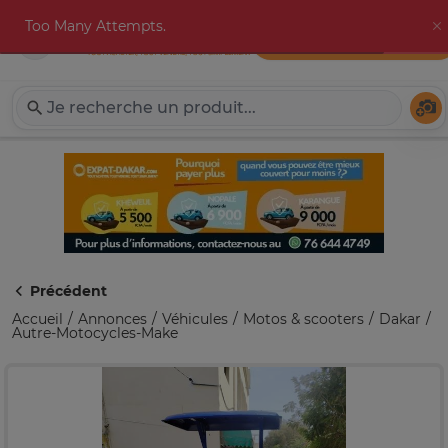
Too Many Attempts.
Publier une annonce
Expat-Dakar
Té
Précédent
Accueil
Annonces
Véhicules
Motos & scooters
Dakar
Autre-Motocycles-Make