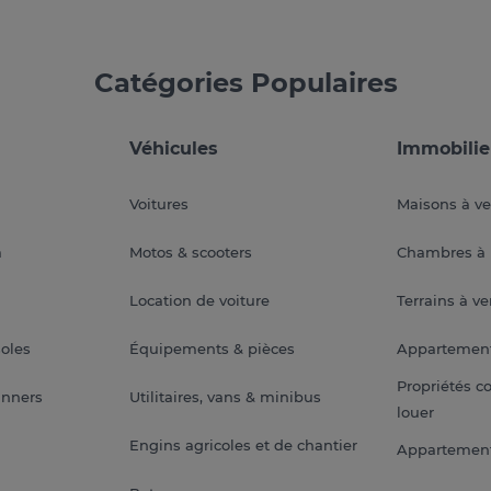
Catégories Populaires
Véhicules
Immobilie
Voitures
Maisons à v
a
Motos & scooters
Chambres à 
Location de voiture
Terrains à v
soles
Équipements & pièces
Appartemen
Propriétés c
anners
Utilitaires, vans & minibus
louer
Engins agricoles et de chantier
Appartement