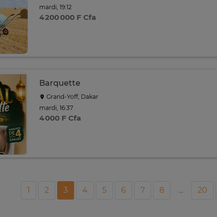
mardi, 19:12
4 200 000 F Cfa
Barquette
Grand-Yoff, Dakar
mardi, 16:37
4 000 F Cfa
1
2
3
4
5
6
7
8
...
20