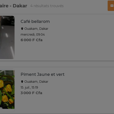
ire - Dakar
4 résultats trouvés
Café bellarom
Ouakam, Dakar
mercredi, 09:04
6 000 F Cfa
Piment Jaune et vert
Ouakam, Dakar
15. juil., 15:19
3 000 F Cfa