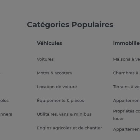
Catégories Populaires
Véhicules
Immobilie
Voitures
Maisons à v
a
Motos & scooters
Chambres à 
Location de voiture
Terrains à v
soles
Équipements & pièces
Appartemen
Propriétés c
anners
Utilitaires, vans & minibus
louer
Engins agricoles et de chantier
Appartement