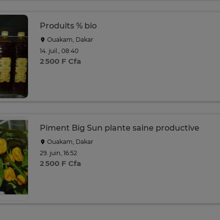
Produits % bio
Ouakam, Dakar
14. juil., 08:40
2 500 F Cfa
Piment Big Sun plante saine productive
Ouakam, Dakar
29. juin, 16:52
2 500 F Cfa