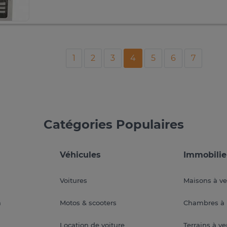
1
2
3
4
5
6
7
Catégories Populaires
Véhicules
Immobilie
Voitures
Maisons à v
a
Motos & scooters
Chambres à 
Location de voiture
Terrains à v