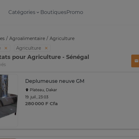
Catégories
Boutiques
Promo
es
Agroalimentaire
Agriculture
e
Agriculture
tats pour Agriculture - Sénégal
vés
Deplumeuse neuve GM
Plateau, Dakar
19. juil., 23:03
280 000 F Cfa