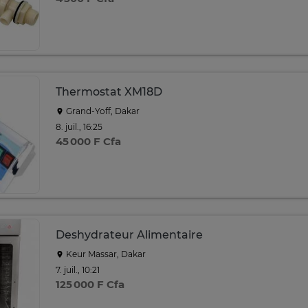
Thermostat XM18D
Grand-Yoff, Dakar
8. juil., 16:25
45 000 F Cfa
Deshydrateur Alimentaire
Keur Massar, Dakar
7. juil., 10:21
125 000 F Cfa