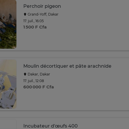
Perchoir pigeon
Grand-Yoff, Dakar
17. juil., 16:05
1 500 F Cfa
Moulin décortiquer et pâte arachnide
Dakar, Dakar
17. juil., 12:08
600 000 F Cfa
Incubateur d’œufs 400