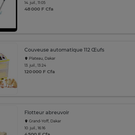
14. juil., 11:05
48 000 F Cfa
Couveuse automatique 112 Œufs
Plateau, Dakar
13. juil., 13:24
120 000 F Cfa
Flotteur abreuvoir
Grand-Yoff, Dakar
10. juil., 16:16
4 500 F Cfa