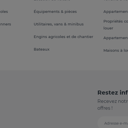
soles
Équipements & pièces
Appartemen
Propriétés c
anners
Utilitaires, vans & minibus
louer
Engins agricoles et de chantier
Appartement
Bateaux
Maisons à lo
Restez in
Recevez notr
offres !
Adresse e-ma