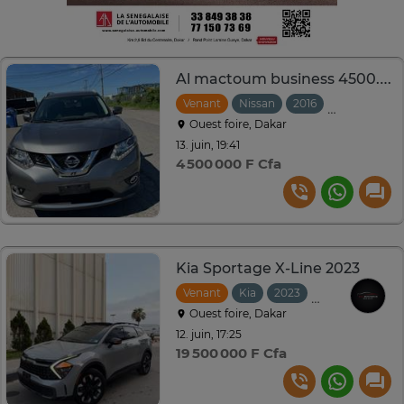
Al mactoum business 4500.000 sous DOUANE
Venant
Nissan
2016
Automatiqu
Ouest foire, Dakar
13. juin, 19:41
4 500 000 F Cfa
Kia Sportage X-Line 2023
Venant
Kia
2023
Automatique
Ouest foire, Dakar
12. juin, 17:25
19 500 000 F Cfa