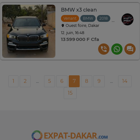
BMW x3 clean
Venant
BMW
2018
Automatique
Ouest foire, Dakar
12. juin, 16:48
13 599 000 F Cfa
1
2
...
5
6
7
8
9
...
14
15