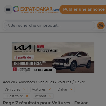
Publier une annonce
Expat-Dakar
Té
Accueil
Annonces
Véhicules
Voitures
Dakar
Véhicules
Voitures
Dakar
Ouest foire
Venant
Page 7 résultats pour Voitures - Dakar