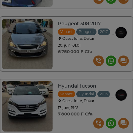
Peugeot 308 2017
Venant
Peugeot
2017
Automati
Ouest foire, Dakar
20. juin, 01:01
6 750 000 F Cfa
Hyundai tucson
Venant
Hyundai
2016
Automati
Ouest foire, Dakar
17. juin, 19:15
7 800 000 F Cfa