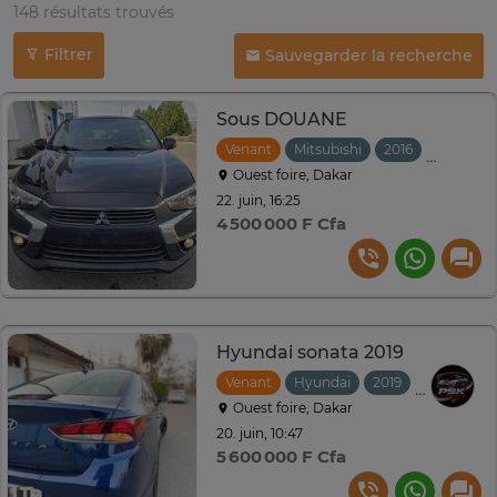
148 résultats trouvés
Filtrer
Sauvegarder la recherche
Sous DOUANE
Venant
Mitsubishi
2016
Automat
Ouest foire, Dakar
22. juin, 16:25
4 500 000 F Cfa
Hyundai sonata 2019
Venant
Hyundai
2019
Automati
Ouest foire, Dakar
20. juin, 10:47
5 600 000 F Cfa