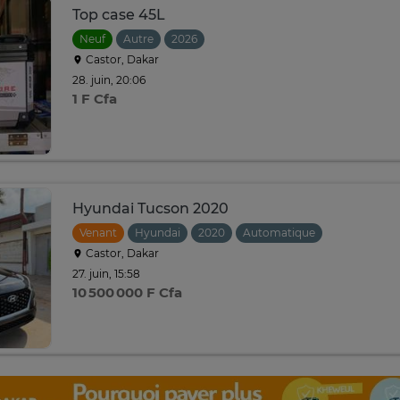
Top case 45L
Neuf
Autre
2026
Castor, Dakar
28. juin, 20:06
1 F Cfa
Hyundai Tucson 2020
Venant
Hyundai
2020
Automatique
Castor, Dakar
27. juin, 15:58
10 500 000 F Cfa