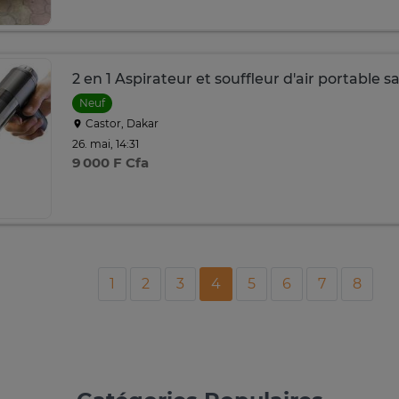
2 en 1 Aspirateur et souffleur d'air portable sa
Neuf
Castor, Dakar
26. mai, 14:31
9 000 F Cfa
1
2
3
4
5
6
7
8