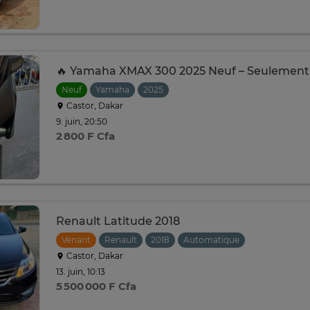
🔥 Yamaha XMAX 300 2025 Neuf – Seulement
Neuf
Yamaha
2025
Castor, Dakar
9. juin, 20:50
2 800 F Cfa
Renault Latitude 2018
Venant
Renault
2018
Automatique
Castor, Dakar
13. juin, 10:13
5 500 000 F Cfa