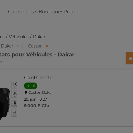
Catégories
Boutiques
Promo
es
Véhicules
Dakar
Dakar
Castor
tats pour Véhicules - Dakar
vés
Gants moto
Neuf
Castor, Dakar
29. juin, 10:27
5 000 F Cfa