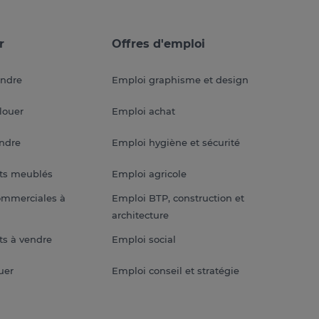
r
Offres d'emploi
endre
Emploi graphisme et design
louer
Emploi achat
endre
Emploi hygiène et sécurité
ts meublés
Emploi agricole
ommerciales à
Emploi BTP, construction et
architecture
s à vendre
Emploi social
uer
Emploi conseil et stratégie