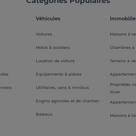
Catégories Populaires
Véhicules
Immobilie
Voitures
Maisons à v
a
Motos & scooters
Chambres à 
Location de voiture
Terrains à v
soles
Équipements & pièces
Appartemen
Propriétés c
anners
Utilitaires, vans & minibus
louer
Engins agricoles et de chantier
Appartement
Bateaux
Maisons à lo