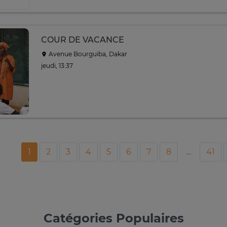
COUR DE VACANCE
Avenue Bourguiba, Dakar
jeudi, 13:37
1
2
3
4
5
6
7
8
...
41
Catégories Populaires