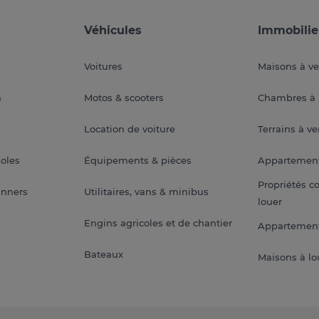
Véhicules
Immobilie
Voitures
Maisons à v
a
Motos & scooters
Chambres à 
Location de voiture
Terrains à v
soles
Équipements & pièces
Appartemen
Propriétés c
anners
Utilitaires, vans & minibus
louer
Engins agricoles et de chantier
Appartement
Bateaux
Maisons à lo