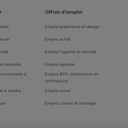
r
Offres d'emploi
endre
Emploi graphisme et design
louer
Emploi achat
endre
Emploi hygiène et sécurité
ts meublés
Emploi agricole
ommerciales à
Emploi BTP, construction et
architecture
s à vendre
Emploi social
uer
Emploi conseil et stratégie