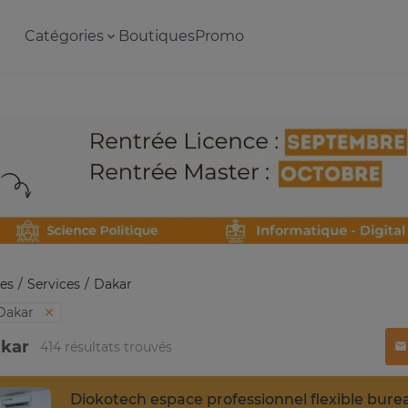
Catégories
Boutiques
Promo
es
Services
Dakar
Dakar
akar
414 résultats trouvés
Diokotech espace professionnel flexible bure