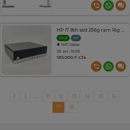
HP i7 8th ssd 256g ram 16g wifi neuf
Neuf
HP
Yoff, Dakar
28. avr., 10:09
185 000 F Cfa
1
2
...
11
12
13
14
15
16
17
18