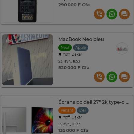
290 000 F Cfa
MacBook Neo bleu
Neuf
Apple
Yoff, Dakar
23. avr., 11:53
520 000 F Cfa
Écrans pc dell 27" 2k type-c - hdmi
Venant
Dell
Yoff, Dakar
15. avr., 01:33
135 000 F Cfa