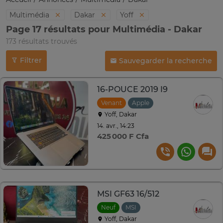
Multimédia
Dakar
Yoff
Page 17 résultats pour Multimédia - Dakar
173 résultats trouvés
Filtrer
Sauvegarder la recherche
16-POUCE 2019 I9
Venant
Apple
Yoff, Dakar
14. avr., 14:23
425 000 F Cfa
MSI GF63 16/512
Neuf
MSI
Yoff, Dakar