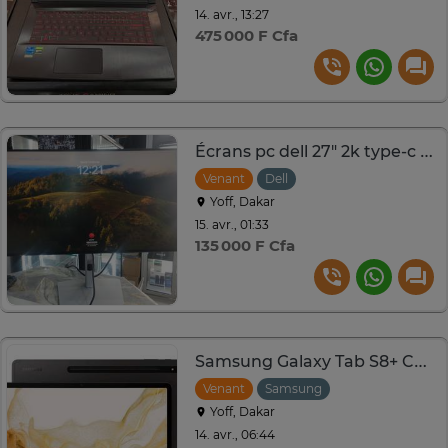
14. avr., 13:27
475 000 F Cfa
Écrans pc dell 27" 2k type-c - hdmi
Venant
Dell
Yoff, Dakar
15. avr., 01:33
135 000 F Cfa
Samsung Galaxy Tab S8+ Carte Sim Appel
Venant
Samsung
Yoff, Dakar
14. avr., 06:44