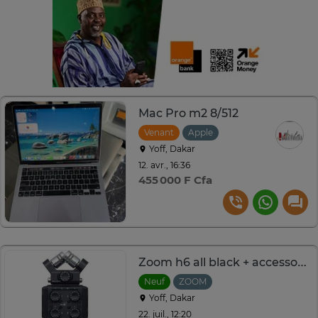
Mac Pro m2 8/512
Venant
Apple
Yoff, Dakar
12. avr., 16:36
455 000 F Cfa
Zoom h6 all black + accessoires
Neuf
ZOOM
Yoff, Dakar
22. juil., 12:20