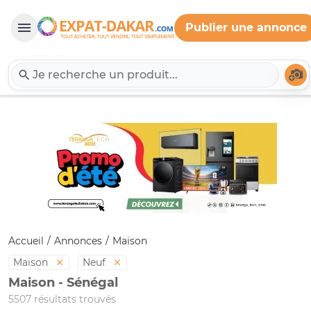
Publier une annonce
Expat-Dakar
Té
Accueil
Annonces
Maison
Maison
Neuf
Maison - Sénégal
5507 résultats trouvés