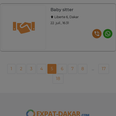
Baby sitter
Liberte 6, Dakar
22. juil., 16:31
1
2
3
4
5
6
7
8
...
17
18