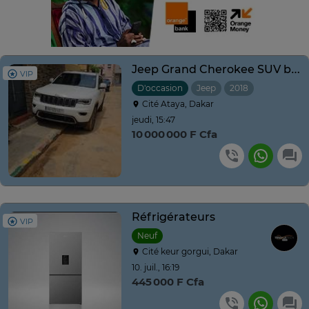
Jeep Grand Cherokee SUV blanc polyvalent
VIP
D'occasion
Jeep
2018
Automatiq
Cité Ataya, Dakar
jeudi, 15:47
10 000 000 F Cfa
Réfrigérateurs
VIP
Neuf
Cité keur gorgui, Dakar
10. juil., 16:19
445 000 F Cfa