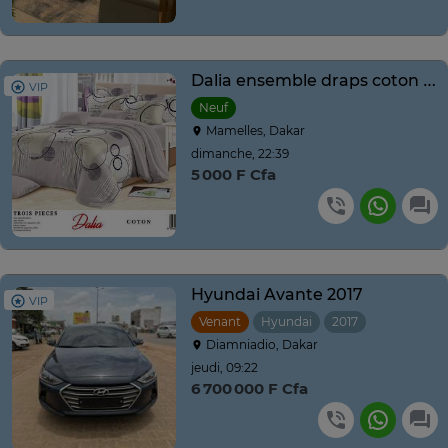
Dalia ensemble draps coton 3 pièces motifs modernes
VIP
Neuf
Mamelles, Dakar
dimanche, 22:39
5 000 F Cfa
Hyundai Avante 2017
VIP
Venant
Hyundai
2017
Automatiq
Diamniadio, Dakar
jeudi, 09:22
6 700 000 F Cfa