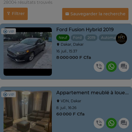
28004 résultats trouvés
Filtrer
Sauvegarder la recherche
Ford Fusion Hybrid 2019
VIP
Neuf
Ford
2019
Automatique
Dakar, Dakar
16. juil., 15:37
8 000 000 F Cfa
Appartement meublé à louer à la Foire
VIP
VDN, Dakar
8. juil., 16:26
60 000 F Cfa