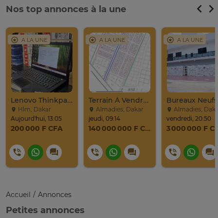
Nos top annonces à la une
A LA UNE
A LA UNE
A LA UNE
Lenovo Thinkpad T14
Terrain À Vendre À La BOA, Ngor-Almadies, Recasement
Hlm, Dakar
Almadies, Dakar
Almadies, Dak
Aujourd'hui, 13:05
jeudi, 09:14
vendredi, 20:50
200 000 F CFA
140 000 000 F CFA
3 000 000 F C
Accueil
Annonces
Petites annonces