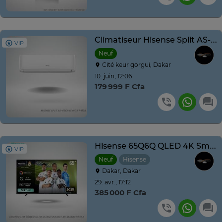
Climatiseur Hisense Split AS-12CR
VIP
Neuf
Cité keur gorgui, Dakar
10. juin, 12:06
179 999 F Cfa
Hisense 65Q6Q QLED 4K Smart TV 65 pouces
VIP
Neuf
Hisense
Dakar, Dakar
29. avr., 17:12
385 000 F Cfa