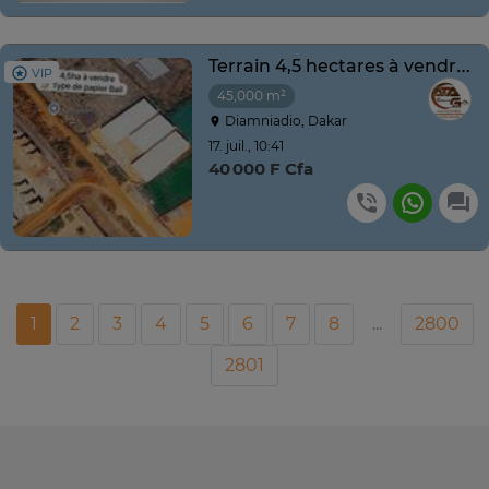
Terrain 4,5 hectares à vendre à Diamniadio
VIP
45,000 m²
Diamniadio, Dakar
17. juil., 10:41
40 000 F Cfa
1
2
3
4
5
6
7
8
...
2800
2801